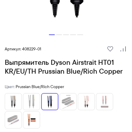
Артикул: 408229-01
В избранн
Сра
Выпрямитель Dyson Airstrait HT01
KR/EU/TH Prussian Blue/Rich Copper
Цвет:
Prussian Blue/Rich Copper