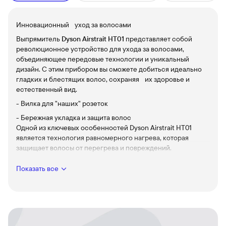
Инновационный уход за волосами
Выпрямитель
Dyson Airstrait HT01
представляет собой
революционное устройство для ухода за волосами,
объединяющее передовые технологии и уникальный
дизайн. С этим прибором вы сможете добиться идеально
гладких и блестящих волос, сохраняя их здоровье и
естественный вид.
- Вилка для "наших" розеток
- Бережная укладка и защита волос
Одной из ключевых особенностей Dyson Airstrait HT01
является технология равномерного нагрева, которая
защищает волосы от перегрева и повреждений.
Специальные пластины равномерно распределяют тепло,
обеспечивая мягкое и деликатное выпрямление.
Показать все
Встроенная система терморегуляции поддерживает
оптимальную температуру, предотвращая пересушивание
и ломкость волос.
- Мощный поток воздуха для быстрого результата
Выпрямитель оснащен мощным воздушным потоком,