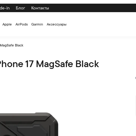
de-in
Блог
Контакты
Apple
AirPods
Garmin
Аксессуары
 MagSafe Black
Phone 17 MagSafe Black
ck по низкой цене с доставкой и самовывозом по СПб и Росси