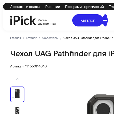
Доставка и оплата
Гарантии
Программа привилегий
Tra
Каталог
Магазин
электроники
Главная
Каталог
Аксессуары
Чехол UAG Pathfinder для iPhone 17
Чехол UAG Pathfinder для i
UAG
Купить Чехол UAG Pathfinder для iPhone 17 MagSafe Bla
Артикул: 114550114040