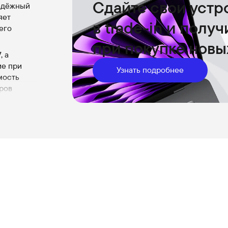
Сдайте свои устр
надёжный
яет
в trade-in и полу
его
при покупке новы
, а
ие при
Узнать подробнее
мость
ров
обства
арядкой и
я каждый
остность
ёркивает