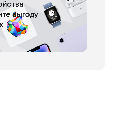
ойства
чите выгоду
х