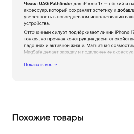
Чехол UAG Pathfinder
для iPhone 17 — лёгкий и 
аксессуар, который сохраняет эстетику и добавл
уверенность в повседневном использовании ваш
устройства.
Отточенный силуэт подчёркивает линии iPhone 17
тонкая, но прочная конструкция дарит спокойств
падениях и активной жизни. Магнитная совмести
MagSafe делает зарядку и подключение аксессуа
простыми и мгновенными, оставляя максимум уд
Показать все
без лишнего объёма.
Магнитная совместимость MagSafe
Быстрая фиксация и полная совместимость с з
аксессуарами для комфортного использовани
день.
Усиленная защита при падениях
Структура корпуса гасит удары, сохраняет цел
Похожие товары
корпуса и дисплея без утяжеления.
Тонкий профиль и минимализм
Поклонникам аккуратного дизайна: чехол подч