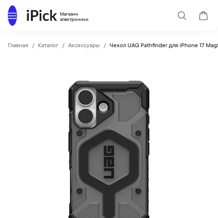
Каталог
Магазин
Поиск
Корз
электроники
Главная
Каталог
Аксессуары
Чехол UAG Pathfinder для iPhone 17 Mag
UAG
Купить Чехол UAG Pathfinder для iPhone 17 MagSafe Ash/Bl