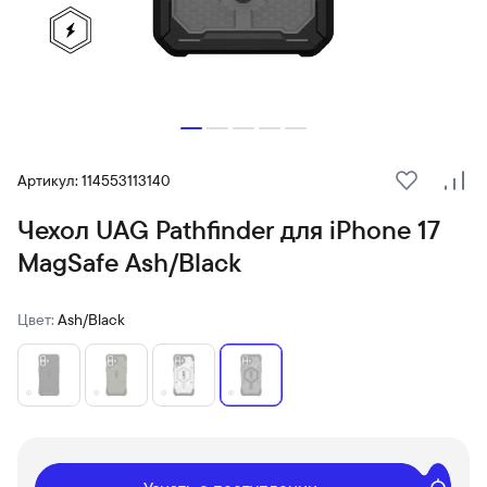
Артикул: 114553113140
В избранн
Сра
Чехол UAG Pathfinder для iPhone 17
MagSafe Ash/Black
Цвет:
Ash/Black