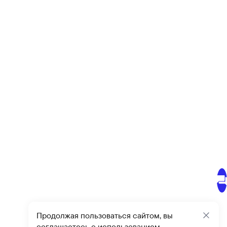
Продолжая пользоваться сайтом, вы
Закр
соглашаетесь с использованием