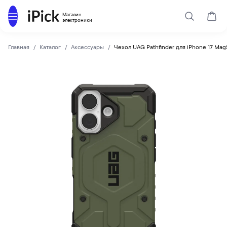
Каталог
Магазин
Поиск
Корз
электроники
Главная
Каталог
Аксессуары
Чехол UAG Pathfinder для iPhone 17 Mag
UAG
Купить Чехол UAG Pathfinder для iPhone 17 MagSafe Olive 