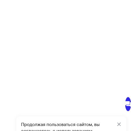
Продолжая пользоваться сайтом, вы
Закр
соглашаетесь с использованием