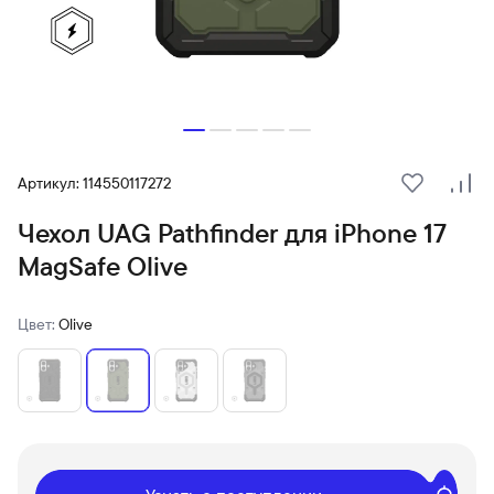
Артикул: 114550117272
В избранн
Сра
Чехол UAG Pathfinder для iPhone 17
MagSafe Olive
Цвет:
Olive