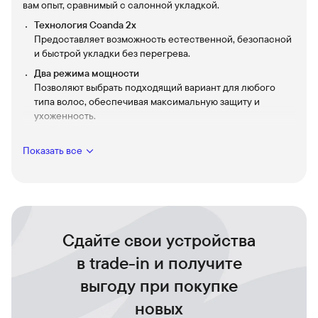
вам опыт, сравнимый с салонной укладкой.
Технология Coanda 2x
Предоставляет возможность естественной, безопасной
и быстрой укладки без перегрева.
Два режима мощности
Позволяют выбрать подходящий вариант для любого
типа волос, обеспечивая максимальную защиту и
ухоженность.
Шесть режимов работы
Сушка, завивка, волны, выпрямление, разглаживание и
Показать все
объём - дают полный салонный эффект в одном
стильном и компактном устройстве.
Элегантный дизайн Amber Silk
Притягивает взгляды и подчеркивает ваш уникальный
стиль.
Сдайте свои устройства
Новая насадка Airsmooth2x
в trade-in и получите
Выпрямляет волосы быстро и бережно, без перегрева -
только за счёт мощного воздушного потока.
выгоду при покупке
Смарт-насадки Dyson Airwrap Coanda2x
новых
Запоминают любимые настройки температуры и