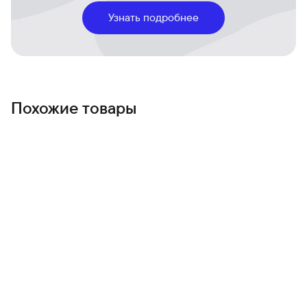
скорости, автоматически активируя их при подключении
Узнать подробнее
- для быстрой и удобной укладки.
Легкость использования
Эргономичный, фен-стайлер удобно ложится в руку и
делает процесс укладки удовольствием.
Чехол
Чехол из экокожи обит изнутри мягкой тканью для
Похожие товары
бережного и удобного хранения вашего стайлера Dyson
Airwrap и насадок.
Расческа для распутывания волос
Распутывает все типы волос перед укладкой или
приданием формы, а также улучшает готовую укладку.
Насадки
30-мм цилиндрическая насадка Co-anda2x
Цилиндр создаёт густые, упругие локоны и волны в
обоих направлениях. Улучшенный поток воздуха Coanda
накручивает волосы быстрее для лёгкой укладки
40-мм цилиндрическая насадка Co-anda2x
Цилиндр создаёт густые, упругие локоны и волны в