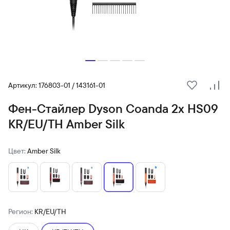
Артикул: 176803-01 / 143161-01
В избранн
Сра
Фен-Стайлер Dyson Coanda 2x HS09
KR/EU/TH Amber Silk
Цвет:
Amber Silk
Регион:
KR/EU/TH