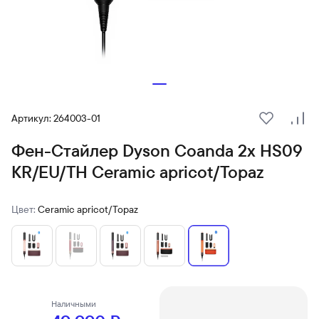
Артикул: 264003-01
В избранн
Сра
Фен-Стайлер Dyson Coanda 2x HS09
KR/EU/TH Ceramic apricot/Topaz
Цвет:
Ceramic apricot/Topaz
Наличными