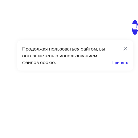
Продолжая пользоваться сайтом, вы
Закр
соглашаетесь с использованием
файлов cookie.
Принять
Получайте эксклюзивные
предложения и скидки
Подпи
Подписываясь на рассылку, вы соглашаетесь с условиями
оферты
и
политики конфиденциальности