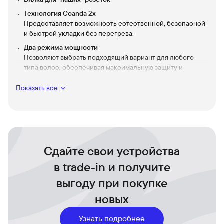
Технология Coanda 2x
Предоставляет возможность естественной, безопасной
и быстрой укладки без перегрева.
Два режима мощности
Позволяют выбрать подходящий вариант для любого
типа волос, обеспечивая максимальную защиту и
ухоженность.
Показать все
Шесть режимов работы
Сушка, завивка, волны, выпрямление, разглаживание и
объём - дают полный салонный эффект в одном
стильном и компактном устройстве.
Элегантный дизайн Ceramic Pink
Притягивает взгляды и подчеркивает ваш уникальный
Сдайте свои устройства
стиль.
в trade-in и получите
Новая насадка Airsmooth2x
Выпрямляет волосы быстро и бережно, без перегрева -
выгоду при покупке
только за счёт мощного воздушного потока.
новых
Смарт-насадки Dyson Airwrap Coanda2x
Запоминают любимые настройки температуры и
Узнать подробнее
скорости, автоматически активируя их при подключении